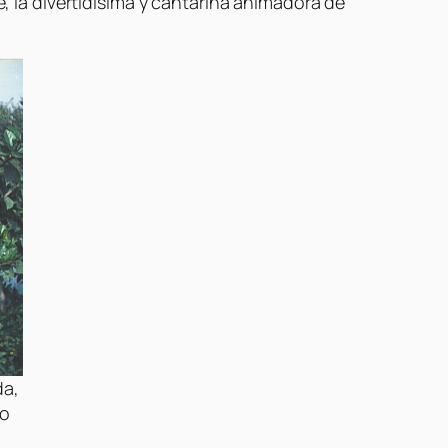
e, la divertidísima y cantarina animadora de
da,
ro