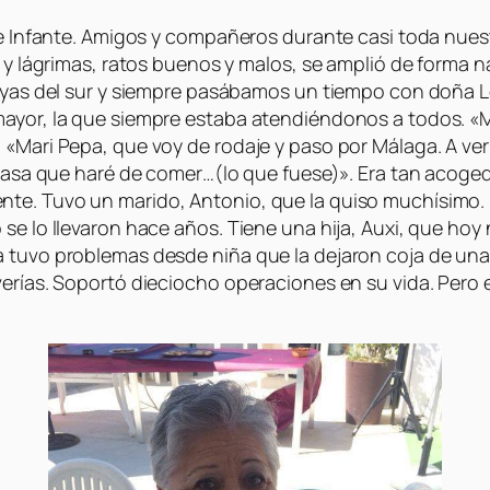
pe Infante. Amigos y compañeros durante casi toda nuest
 y lágrimas, ratos buenos y malos, se amplió de forma na
layas del sur y siempre pasábamos un tiempo con doña L
ayor, la que siempre estaba atendiéndonos a todos. «Ma
«Mari Pepa, que voy de rodaje y paso por Málaga. A ver 
 casa que haré de comer…(lo que fuese)». Era tan acoged
nte. Tuvo un marido, Antonio, que la quiso muchísimo.
 se lo llevaron hace años. Tiene una hija, Auxi, que ho
 tuvo problemas desde niña que la dejaron coja de una p
erías. Soportó dieciocho operaciones en su vida. Pero el