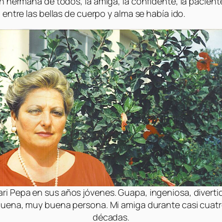
an hermana de todos, la amiga, la confidente, la pacient
 entre las bellas de cuerpo y alma se había ido.
ri Pepa en sus años jóvenes. Guapa, ingeniosa, diverti
uena, muy buena persona. Mi amiga durante casi cuat
décadas.