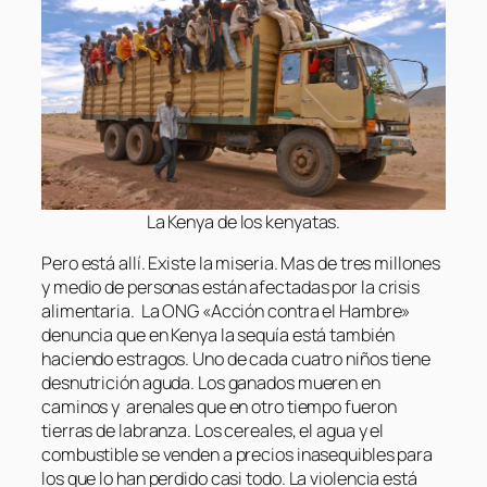
La Kenya de los kenyatas.
Pero está allí. Existe la miseria. Mas de tres millones
y medio de personas están afectadas por la crisis
alimentaria. La ONG «Acción contra el Hambre»
denuncia que en Kenya la sequía está también
haciendo estragos. Uno de cada cuatro niños tiene
desnutrición aguda. Los ganados mueren en
caminos y arenales que en otro tiempo fueron
tierras de labranza. Los cereales, el agua y el
combustible se venden a precios inasequibles para
los que lo han perdido casi todo. La violencia está