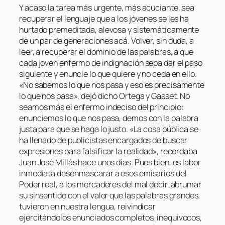
Y acaso la tarea más urgente, más acuciante, sea
recuperar el lenguaje que a los jóvenes se les ha
hurtado premeditada, alevosa y sistemáticamente
de un par de generaciones acá. Volver, sin duda, a
leer, a recuperar el dominio de las palabras, a que
cada joven enfermo de indignación sepa dar el paso
siguiente y enuncie lo que quiere y no ceda en ello.
«No sabemos lo que nos pasa y eso es precisamente
lo que nos pasa», dejó dicho Ortega y Gasset. No
seamos más el enfermo indeciso del principio:
enunciemos lo que nos pasa, demos con la palabra
justa para que se haga lo justo. «La cosa pública se
ha llenado de publicistas encargados de buscar
expresiones para falsificar la realidad», recordaba
Juan José Millás hace unos días. Pues bien, es labor
inmediata desenmascarar a esos emisarios del
Poder real, a los mercaderes del mal decir, abrumar
su sinsentido con el valor que las palabras grandes
tuvieron en nuestra lengua, reivindicar
ejercitándolos enunciados completos, inequívocos,