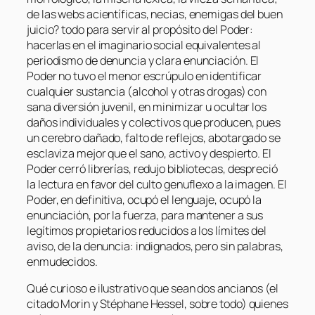
de las webs acientíficas, necias, enemigas del buen
juicio? todo para servir al propósito del Poder:
hacerlas en el imaginario social equivalentes al
periodismo de denuncia y clara enunciación. El
Poder no tuvo el menor escrúpulo en identificar
cualquier sustancia (alcohol y otras drogas) con
sana diversión juvenil, en minimizar u ocultar los
daños individuales y colectivos que producen, pues
un cerebro dañado, falto de reflejos, abotargado se
esclaviza mejor que el sano, activo y despierto. El
Poder cerró librerías, redujo bibliotecas, despreció
la lectura en favor del culto genuflexo a la imagen. El
Poder, en definitiva, ocupó el lenguaje, ocupó la
enunciación, por la fuerza, para mantener a sus
legítimos propietarios reducidos a los límites del
aviso, de la denuncia: indignados, pero sin palabras,
enmudecidos.
Qué curioso e ilustrativo que sean dos ancianos (el
citado Morin y Stéphane Hessel, sobre todo) quienes