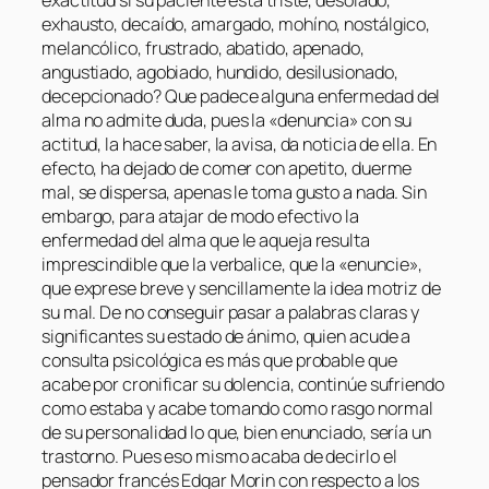
exactitud si su paciente está triste, desolado,
exhausto, decaído, amargado, mohíno, nostálgico,
melancólico, frustrado, abatido, apenado,
angustiado, agobiado, hundido, desilusionado,
decepcionado? Que padece alguna enfermedad del
alma no admite duda, pues la «denuncia» con su
actitud, la hace saber, la avisa, da noticia de ella. En
efecto, ha dejado de comer con apetito, duerme
mal, se dispersa, apenas le toma gusto a nada. Sin
embargo, para atajar de modo efectivo la
enfermedad del alma que le aqueja resulta
imprescindible que la verbalice, que la «enuncie»,
que exprese breve y sencillamente la idea motriz de
su mal. De no conseguir pasar a palabras claras y
significantes su estado de ánimo, quien acude a
consulta psicológica es más que probable que
acabe por cronificar su dolencia, continúe sufriendo
como estaba y acabe tomando como rasgo normal
de su personalidad lo que, bien enunciado, sería un
trastorno. Pues eso mismo acaba de decirlo el
pensador francés Edgar Morin con respecto a los