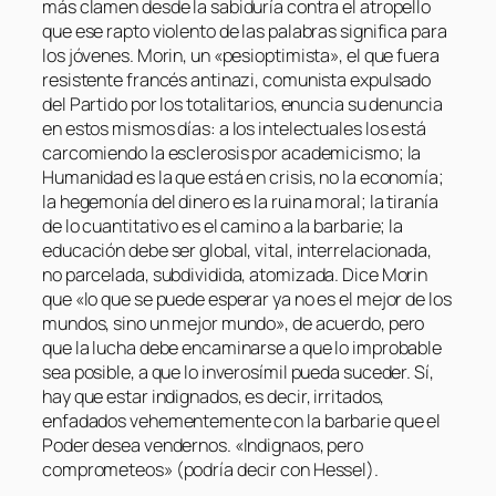
más clamen desde la sabiduría contra el atropello
que ese rapto violento de las palabras significa para
los jóvenes. Morin, un «pesioptimista», el que fuera
resistente francés antinazi, comunista expulsado
del Partido por los totalitarios, enuncia su denuncia
en estos mismos días: a los intelectuales los está
carcomiendo la esclerosis por academicismo; la
Humanidad es la que está en crisis, no la economía;
la hegemonía del dinero es la ruina moral; la tiranía
de lo cuantitativo es el camino a la barbarie; la
educación debe ser global, vital, interrelacionada,
no parcelada, subdividida, atomizada. Dice Morin
que «lo que se puede esperar ya no es el mejor de los
mundos, sino un mejor mundo», de acuerdo, pero
que la lucha debe encaminarse a que lo improbable
sea posible, a que lo inverosímil pueda suceder. Sí,
hay que estar indignados, es decir, irritados,
enfadados vehementemente con la barbarie que el
Poder desea vendernos. «Indignaos, pero
comprometeos» (podría decir con Hessel).