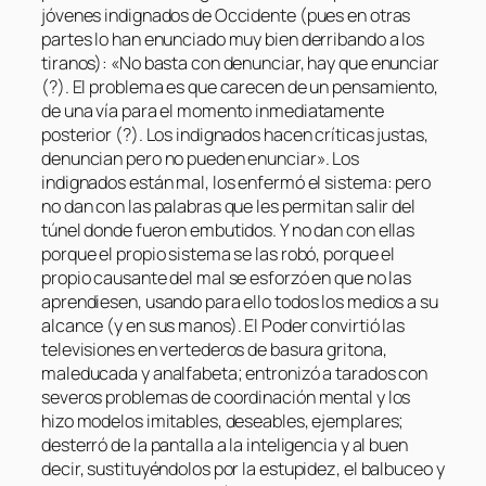
jóvenes indignados de Occidente (pues en otras
partes lo han enunciado muy bien derribando a los
tiranos): «No basta con denunciar, hay que enunciar
(?). El problema es que carecen de un pensamiento,
de una vía para el momento inmediatamente
posterior (?). Los indignados hacen críticas justas,
denuncian pero no pueden enunciar». Los
indignados están mal, los enfermó el sistema: pero
no dan con las palabras que les permitan salir del
túnel donde fueron embutidos. Y no dan con ellas
porque el propio sistema se las robó, porque el
propio causante del mal se esforzó en que no las
aprendiesen, usando para ello todos los medios a su
alcance (y en sus manos). El Poder convirtió las
televisiones en vertederos de basura gritona,
maleducada y analfabeta; entronizó a tarados con
severos problemas de coordinación mental y los
hizo modelos imitables, deseables, ejemplares;
desterró de la pantalla a la inteligencia y al buen
decir, sustituyéndolos por la estupidez, el balbuceo y