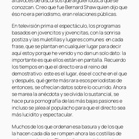
altavoces de discursos que alguien busca que se
conozcan. Creo que fue Bernard Shaw quien dijo que
éso no era periodismo, eran relaciones públicas.
En televisión prima el espectáculo, los programas
basados en jovencitos y jovencitas, con la sonrisa
postiza y las muletillas y lugares comunes en cada
frase, que se plantan en cualquier lugar para decir
aquí estoy porque he venido
y no dan un solo dato: la
importante es que ellos están en pantalla. Recuerdo
los tiempos en que el directo era el reino del
demostrativo:
este es el lugar, ése el coche en el que
y después, qué gente más rara esos periodistas de
entonces, se ofrecían datos sobre lo ocurrido. Ahora
se marea la anécdota y se olvida lo sustancial, se
hace pura pornografía de las más bajas pasiones e
incluso se jalea al populacho para que el directo sea
más lucidito y espectacular.
Muchos de los que ordenan esa basura y de los que
la hacen cada día se rompen ahora las costillas de