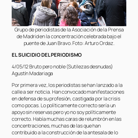
Grupo de periodistas de la Asociación de la Prensa
de Madrid en la concentración celebrada bajo el
puente de Juan Bravo. Foto: Arturo Ordaz.
EL SUICIDIO DEL PERIODISMO
4/05/12 Bruto pero noble (Sutilezas desnudas)
Agustín Madariaga
Por primera vez, los periodistas se han lanzado a la
calle a ser noticia. Han convocado manifestaciones
en defensa de su profesión, castigada por la crisis
como pocas. Lo políticamente correcto sería un
apoyo sin reservas pero yo no soy políticamente
correcto. Había muchas caras de relumbrón en las
concentraciones, muchas de las que han
contribuido a la construcción de la antesala de lo