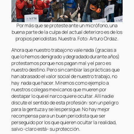
Por más que se proteste ante un micrófono, una
buena parte de la culpa del actual deterioro es de los
propios periodistas. Nuestra. Foto: Arturo Ordaz.
Ahora que nuestro trabajo no vale nada (gracias a
que lo hemos denigrado y degradado durante años)
protestamos porque nos pagan mal y el paro es
nuestro destino. Pero sin cambiar las prácticas que
han abrasado el valor social de nuestro trabajo, no
hay nada que hacer. Miremos como ejemplo a
nuestros colegas mexicanos que mueren por
destapar lo que el narco quiere ocultar. Allí nadie
discute el sentido de esta profesión: son un peligro
para la gentuza y se les persigue. No hay mejor
recompensa para un buen periodista que ser
perseguido por los que quieren ocultar la realidad,
salvo -claro está- su protección.