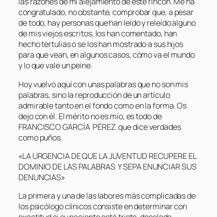
las razones de mi alejamiento de este rincón. Me ha
congratulado, no obstante, comprobar que, a pesar
de todo, hay personas que han leído y releído alguno
de mis viejos escritos, los han comentado, han
hecho tertulias o se los han mostrado a sus hijos
para que vean, en algunos casos, cómo va el mundo
y lo que vale un peine.
Hoy vuelvo aquí con unas palabras que no son mis
palabras, sino la reproducción de un artículo
admirable tanto en el fondo como en la forma. Os
dejo con él. El mérito no es mío, es todo de
FRANCISCO GARCÍA PÉREZ que dice verdades
como puños.
«LA URGENCIA DE QUE LA JUVENTUD RECUPERE EL
DOMINIO DE LAS PALABRAS Y SEPA ENUNCIAR SUS
DENUNCIAS»
La primera y una de las labores más complicadas de
los psicólogo clínicos consiste en determinar con