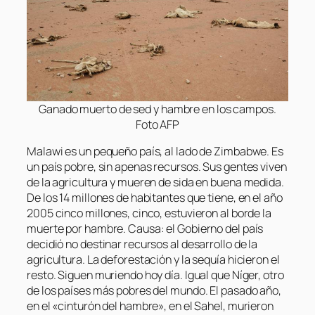
Ganado muerto de sed y hambre en los campos.
Foto AFP
Malawi es un pequeño país, al lado de Zimbabwe. Es
un país pobre, sin apenas recursos. Sus gentes viven
de la agricultura y mueren de sida en buena medida.
De los 14 millones de habitantes que tiene, en el año
2005 cinco millones, cinco, estuvieron al borde la
muerte por hambre. Causa: el Gobierno del país
decidió no destinar recursos al desarrollo de la
agricultura. La deforestación y la sequía hicieron el
resto. Siguen muriendo hoy día. Igual que Níger, otro
de los países más pobres del mundo. El pasado año,
en el «cinturón del hambre», en el Sahel, murieron