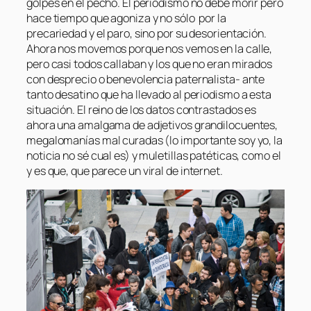
golpes en el pecho. El periodismo no debe morir pero
hace tiempo que agoniza y no sólo por la
precariedad y el paro, sino por su desorientación.
Ahora nos movemos porque nos vemos en la calle,
pero casi todos callaban y los que no eran mirados
con desprecio o benevolencia paternalista- ante
tanto desatino que ha llevado al periodismo a esta
situación. El reino de los datos contrastados es
ahora una amalgama de adjetivos grandilocuentes,
megalomanías mal curadas (lo importante soy yo, la
noticia no sé cual es) y muletillas patéticas, como el
y es que
, que parece un viral de internet.