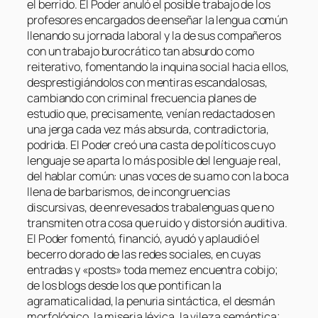
el berrido. El Poder anuló el posible trabajo de los
profesores encargados de enseñar la lengua común
llenando su jornada laboral y la de sus compañeros
con un trabajo burocrático tan absurdo como
reiterativo, fomentando la inquina social hacia ellos,
desprestigiándolos con mentiras escandalosas,
cambiando con criminal frecuencia planes de
estudio que, precisamente, venían redactados en
una jerga cada vez más absurda, contradictoria,
podrida. El Poder creó una casta de políticos cuyo
lenguaje se aparta lo más posible del lenguaje real,
del hablar común: unas voces de su amo con la boca
llena de barbarismos, de incongruencias
discursivas, de enrevesados trabalenguas que no
transmiten otra cosa que ruido y distorsión auditiva.
El Poder fomentó, financió, ayudó y aplaudió el
becerro dorado de las redes sociales, en cuyas
entradas y «posts» toda memez encuentra cobijo;
de los blogs desde los que pontifican la
agramaticalidad, la penuria sintáctica, el desmán
morfológico, la miseria léxica, la vileza semántica;