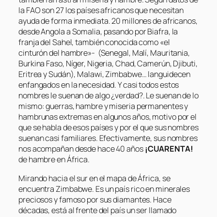
la FAO son 27 los países africanos que necesitan
ayuda de forma inmediata. 20 millones de africanos,
desde Angola a Somalia, pasando por Biafra, la
franja del Sahel, también conocida como «el
cinturón del hambre»- (Senegal, Malí, Mauritania,
Burkina Faso, Níger, Nigeria, Chad, Camerún, Djibuti,
Eritrea y Sudán), Malawi, Zimbabwe… languidecen
enfangados en la necesidad. Y casi todos estos
nombres le suenan de algo ¿verdad?. Le suenan de lo
mismo: guerras, hambre y miseria permanentes y
hambrunas extremas en algunos años, motivo por el
que se habla de esos países y por el que sus nombres
suenan casi familiares. Efectivamente, sus nombres
nos acompañan desde hace 40 años
¡CUARENTA!
de hambre en África.
Mirando hacia el sur en el mapa de África, se
encuentra Zimbabwe. Es un país rico en minerales
preciosos y famoso por sus diamantes. Hace
décadas, está al frente del país un ser llamado