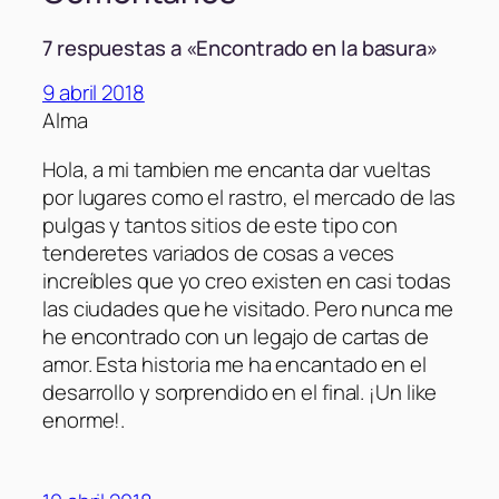
7 respuestas a «Encontrado en la basura»
9 abril 2018
Alma
Hola, a mi tambien me encanta dar vueltas
por lugares como el rastro, el mercado de las
pulgas y tantos sitios de este tipo con
tenderetes variados de cosas a veces
increíbles que yo creo existen en casi todas
las ciudades que he visitado. Pero nunca me
he encontrado con un legajo de cartas de
amor. Esta historia me ha encantado en el
desarrollo y sorprendido en el final. ¡Un like
enorme!.