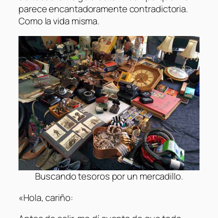
parece encantadoramente contradictoria.
Como la vida misma.
Buscando tesoros por un mercadillo.
«Hola, cariño: