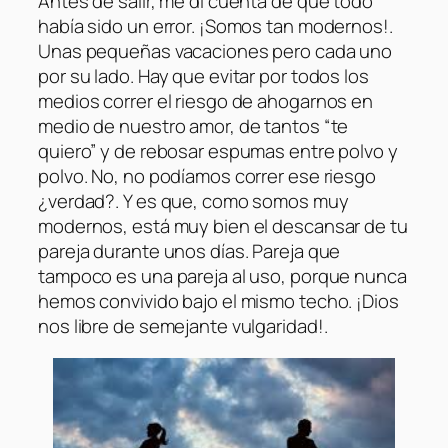
Antes de salir, me dí cuenta de que todo
había sido un error. ¡Somos tan modernos!.
Unas pequeñas vacaciones pero cada uno
por su lado. Hay que evitar por todos los
medios correr el riesgo de ahogarnos en
medio de nuestro amor, de tantos “te
quiero” y de rebosar espumas entre polvo y
polvo. No, no podíamos correr ese riesgo
¿verdad?. Y es que, como somos muy
modernos, está muy bien el descansar de tu
pareja durante unos días. Pareja que
tampoco es una pareja al uso, porque nunca
hemos convivido bajo el mismo techo. ¡Dios
nos libre de semejante vulgaridad!.