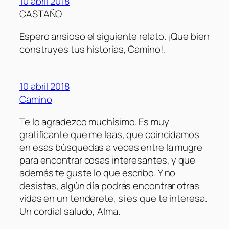
10 abril 2018
CASTAÑO
Espero ansioso el siguiente relato. ¡Que bien
construyes tus historias, Camino!.
10 abril 2018
Camino
Te lo agradezco muchísimo. Es muy
gratificante que me leas, que coincidamos
en esas búsquedas a veces entre la mugre
para encontrar cosas interesantes, y que
además te guste lo que escribo. Y no
desistas, algún día podrás encontrar otras
vidas en un tenderete, si es que te interesa.
Un cordial saludo, Alma.