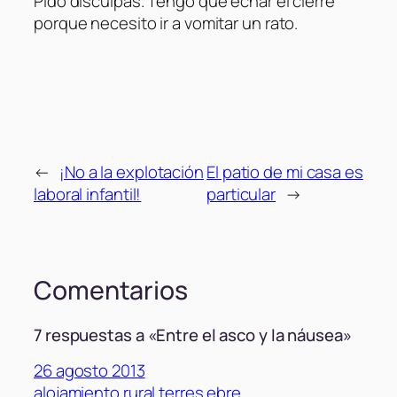
Pido disculpas. Tengo que echar el cierre
porque necesito ir a vomitar un rato.
←
¡No a la explotación
El patio de mi casa es
laboral infantil!
particular
→
Comentarios
7 respuestas a «Entre el asco y la náusea»
26 agosto 2013
alojamiento rural terres ebre