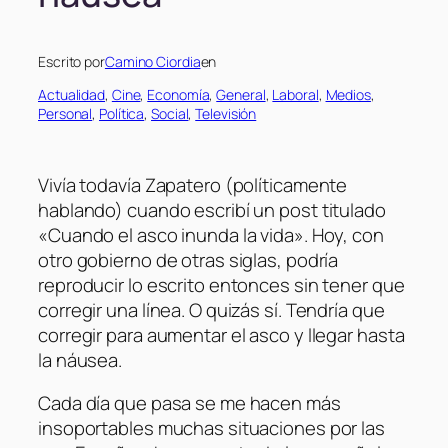
Escrito por
Camino Ciordia
en
Actualidad
, 
Cine
, 
Economía
, 
General
, 
Laboral
, 
Medios
, 
Personal
, 
Política
, 
Social
, 
Televisión
Vivía todavía Zapatero (políticamente
hablando) cuando escribí un post titulado
«Cuando el asco inunda la vida». Hoy, con
otro gobierno de otras siglas, podría
reproducir lo escrito entonces sin tener que
corregir una línea. O quizás sí. Tendría que
corregir para aumentar el asco y llegar hasta
la náusea.
Cada día que pasa se me hacen más
insoportables muchas situaciones por las